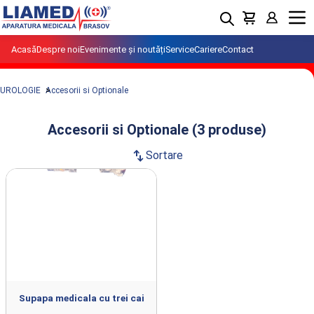
Menu
Acasă
Despre noi
Evenimente și noutăți
Service
Cariere
Contact
UROLOGIE
Accesorii si Optionale
Accesorii si Optionale (3 produse)
swap_vert
Sortare
Produse din clasa Accesorii si Optionale
importate si distribuite de LIAMED.
Supapa medicala cu trei cai