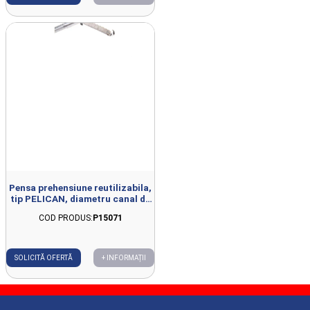
Pensa prehensiune reutilizabila,
tip PELICAN, diametru canal de
lucru 2mm, deschidere 11.5mm,
COD PRODUS:
P15071
D1.8mm, L700mm
SOLICITĂ OFERTĂ
+ INFORMAȚII