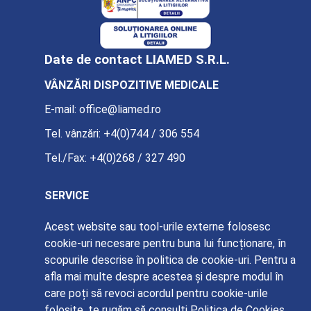
Date de contact LIAMED S.R.L.
VÂNZĂRI DISPOZITIVE MEDICALE
E-mail:
office@liamed.ro
Tel. vânzări:
+4(0)744 / 306 554
Tel./Fax:
+4(0)268 / 327 490
SERVICE
E-mail:
service@liamed.ro
Acest website sau tool-urile externe folosesc
cookie-uri necesare pentru buna lui funcționare, în
Tel. service:
+4(0)739 / 885 387
scopurile descrise în politica de cookie-uri. Pentru a
afla mai multe despre acestea și despre modul în
care poți să revoci acordul pentru cookie-urile
folosite, te rugăm să consulți
Politica de Cookies
.