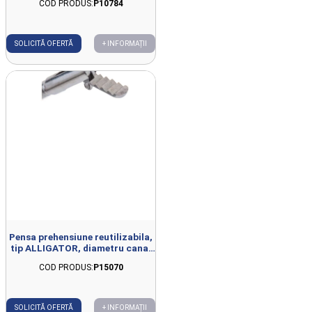
COD PRODUS:
P10784
SOLICITĂ OFERTĂ
+ INFORMAȚII
Pensa prehensiune reutilizabila,
tip ALLIGATOR, diametru canal
de lucru 2mm, deschidere 7mm,
COD PRODUS:
P15070
D1.8mm, L700mm
SOLICITĂ OFERTĂ
+ INFORMAȚII