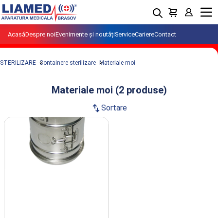
Menu
Acasă
Despre noi
Evenimente și noutăți
Service
Cariere
Contact
STERILIZARE
Containere sterilizare
Materiale moi
Materiale moi (2 produse)
swap_vert
Sortare
Produse din clasa Materiale moi
importate si distribuite de LIAMED.