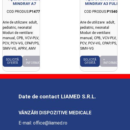
MINDRAY A7
MINDRAY A3 FULL
COD PRODUS:
P14772
COD PRODUS:
P15408
Arie de utilizare: adult,
Arie de utilizare: adult,
pediatric, neonatal
pediatric, neonatal
Moduri de ventilare:
Moduri de ventilare:
manual, CPB, VCV-PLV,
manual, CPB, VCV-PLV,
PCV, PCV-VG, CPAP/PS, PS,
PCV, PCV-VG, CPAP/PS, PS,
SIMV-VG, APRV, AMV
SIMV-VG
SOLICITĂ
+
SOLICITĂ
+
OFERTĂ
INFORMAȚII
OFERTĂ
INFORMAȚII
Date de contact LIAMED S.R.L.
VÂNZĂRI DISPOZITIVE MEDICALE
E-mail:
office@liamed.ro