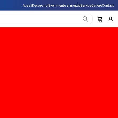
Acasă
Despre noi
Evenimente și noutăți
Service
Cariere
Contact