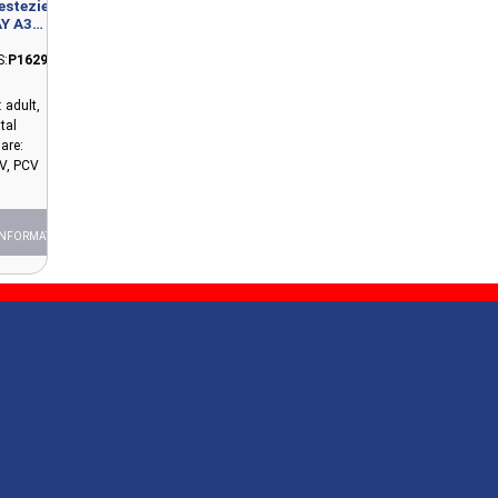
estezie
Y A3
OMY
:
P16297
: adult,
tal
are:
V, PCV
INFORMAȚII