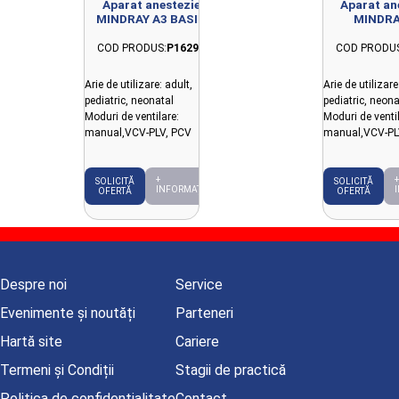
Aparat anestezie
Aparat an
MINDRAY A3 BASIC
MINDRA
ECON
COD PRODUS:
P16296
COD PRODUS
Arie de utilizare: adult,
Arie de utilizare
pediatric, neonatal
pediatric, neona
Moduri de ventilare:
Moduri de ventil
manual,VCV-PLV, PCV
manual,VCV-PL
+
+
SOLICITĂ
SOLICITĂ
INFORMAȚII
OFERTĂ
OFERTĂ
Despre noi
Service
Evenimente și noutăți
Parteneri
Hartă site
Cariere
Termeni și Condiții
Stagii de practică
Politica de confidențialitate
Contact