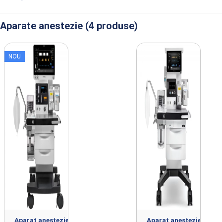
Aparate anestezie (4 produse)
Produse din clasa Aparate anestezie impo
Aparat anestezie
Aparat anestezie