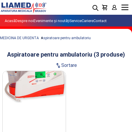
Menu
Acasă
Despre noi
Evenimente și noutăți
Service
Cariere
Contact
MEDICINA DE URGENTA
Aspiratoare pentru ambulatoriu
Aspiratoare pentru ambulatoriu (3 produse)
swap_vert
Sortare
Produse din clasa Aspiratoare pentru
ambulatoriu importate si distribuite de
LIAMED.