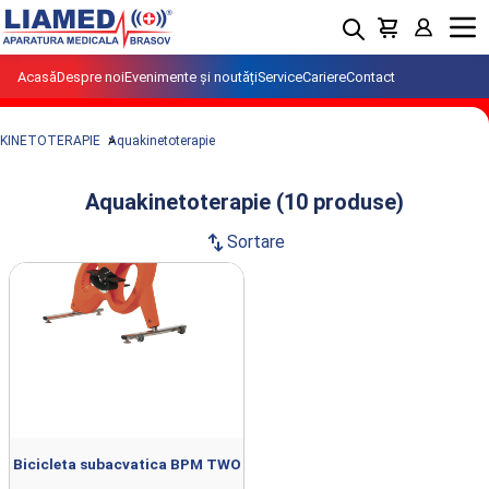
Menu
Acasă
Despre noi
Evenimente și noutăți
Service
Cariere
Contact
KINETOTERAPIE
Aquakinetoterapie
Aquakinetoterapie (10 produse)
swap_vert
Sortare
Produse din clasa Aquakinetoterapie
importate si distribuite de LIAMED.
Bicicleta subacvatica BPM TWO