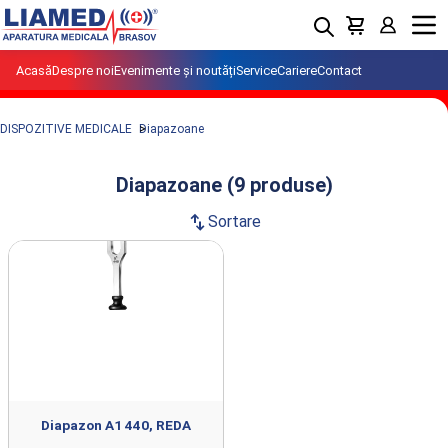
Menu
Acasă
Despre noi
Evenimente și noutăți
Service
Cariere
Contact
DISPOZITIVE MEDICALE
Diapazoane
Diapazoane (9 produse)
swap_vert
Sortare
Produse din clasa Diapazoane importate
si distribuite de LIAMED.
Diapazon A1 440, REDA