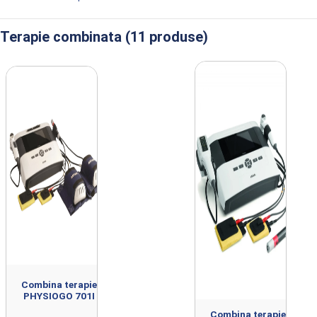
Terapie combinata (11 produse)
Produse din clasa Terapie combinata impo
Combina terapie
PHYSIOGO 701I
Combina terapie