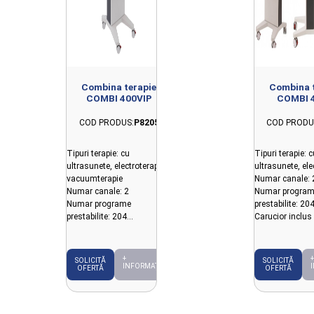
Combina terapie
Combina t
COMBI 400VIP
COMBI 
COD PRODUS:
P8205
COD PRODU
Tipuri terapie: cu
Tipuri terapie: c
ultrasunete, electroterapie,
ultrasunete, ele
vacuumterapie
Numar canale: 
Numar canale: 2
Numar program
Numar programe
prestabilite: 20
prestabilite: 204
Carucior inclus
Carucior inclus
+
+
SOLICITĂ
SOLICITĂ
INFORMAȚII
OFERTĂ
OFERTĂ