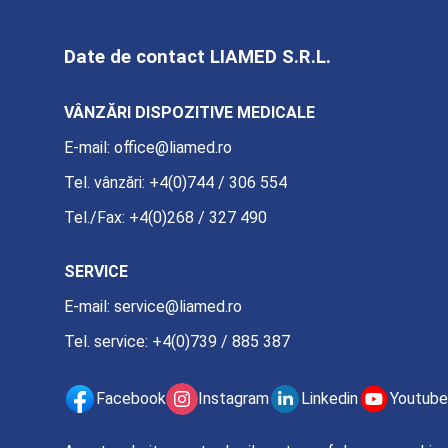
Date de contact LIAMED S.R.L.
VÂNZĂRI DISPOZITIVE MEDICALE
E-mail:
office@liamed.ro
Tel. vânzări:
+4(0)744 / 306 554
Tel./Fax:
+4(0)268 / 327 490
SERVICE
E-mail:
service@liamed.ro
Tel. service:
+4(0)739 / 885 387
Facebook
Instagram
Linkedin
Youtube