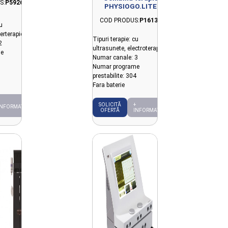
S:
P5926
PHYSIOGO.LITE
COMBO
COD PRODUS:
P16135
u
serterapie
Tipuri terapie: cu
2
ultrasunete, electroterapie
e
Numar canale: 3
3
Numar programe
prestabilite: 304
Fara baterie
SOLICITĂ
+
INFORMAȚII
OFERTĂ
INFORMAȚII