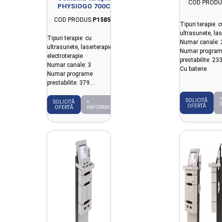
COD PRODU
PHYSIOGO 700C
COD PRODUS:
P15856
Tipuri terapie: c
ultrasunete, la
Tipuri terapie: cu
Numar canale: 
ultrasunete, laserterapie,
Numar program
electroterapie
prestabilite: 23
Numar canale: 3
Cu baterie
Numar programe
prestabilite: 379
Fara baterie
+
SOLICITĂ
SOLICITĂ
+
OFERTĂ
OFERTĂ
INFORMAȚII