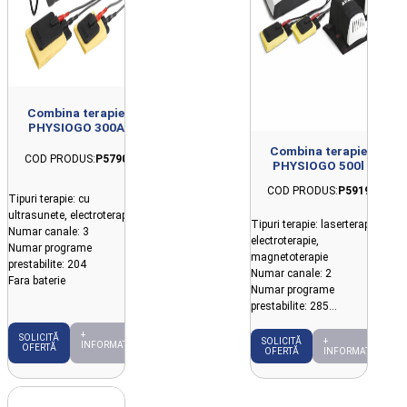
Combina terapie
PHYSIOGO 300A
Combina terapie
COD PRODUS:
P5790
PHYSIOGO 500l
COD PRODUS:
P5919
Tipuri terapie: cu
ultrasunete, electroterapie
Tipuri terapie: laserterapie,
Numar canale: 3
electroterapie,
Numar programe
magnetoterapie
prestabilite: 204
Numar canale: 2
Fara baterie
Numar programe
prestabilite: 285
Fara baterie
+
SOLICITĂ
SOLICITĂ
+
INFORMAȚII
OFERTĂ
OFERTĂ
INFORMAȚII