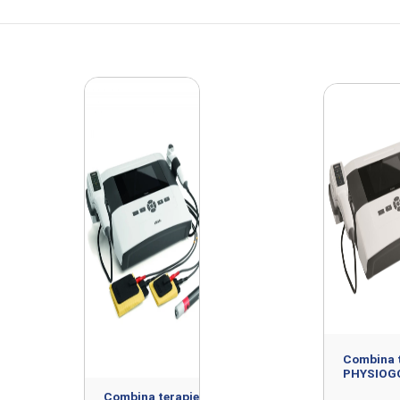
rtate si distribuite de LIAMED.
Combina t
PHYSIOG
Combina terapie