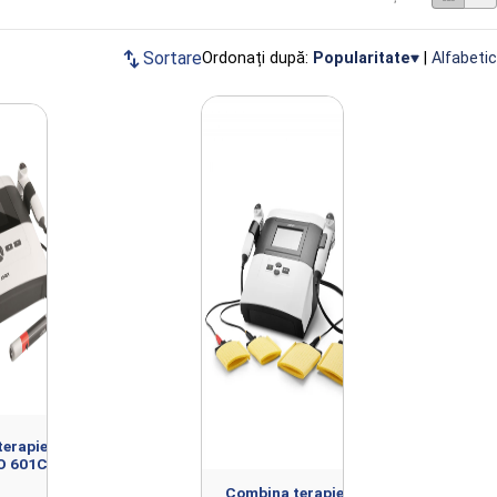
swap_vert
Sortare
Ordonați după:
Popularitate
|
Alfabetic
erapie
O 601C
Combina terapie