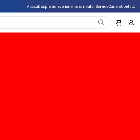
Acasă
Despre noi
Evenimente și noutăți
Service
Cariere
Contact