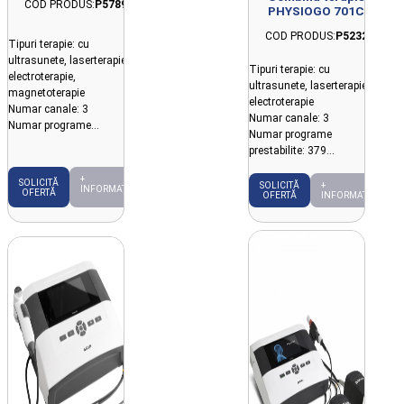
COD PRODUS:
P5789
PHYSIOGO 701C
COD PRODUS:
P5232
Tipuri terapie: cu
ultrasunete, laserterapie,
Tipuri terapie: cu
electroterapie,
ultrasunete, laserterapie,
magnetoterapie
electroterapie
Numar canale: 3
Numar canale: 3
Numar programe
Numar programe
prestabilite: 420
prestabilite: 379
Cu baterie
Cu baterie
+
SOLICITĂ
SOLICITĂ
+
INFORMAȚII
OFERTĂ
OFERTĂ
INFORMAȚII