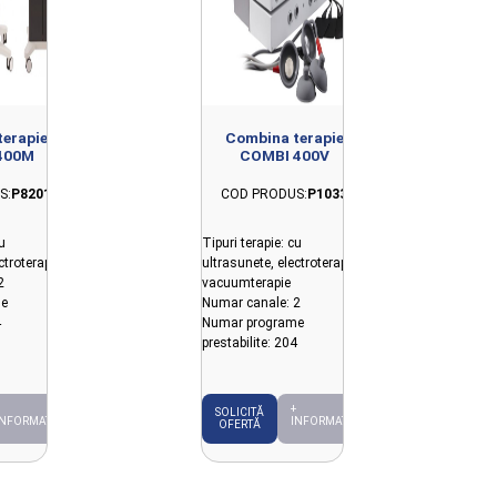
erapie
Combina terapie
400M
COMBI 400V
S:
P8201
COD PRODUS:
P1033
u
Tipuri terapie: cu
ctroterapie
ultrasunete, electroterapie,
2
vacuumterapie
e
Numar canale: 2
4
Numar programe
prestabilite: 204
+
SOLICITĂ
INFORMAȚII
INFORMAȚII
OFERTĂ