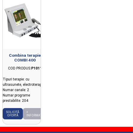
Combina terapie
COMBI 400
COD PRODUS:
P1011
Tipuri terapie: cu
ultrasunete, electroterapie
Numar canale: 2
Numar programe
prestabilite: 204
SOLICITĂ
+
OFERTĂ
INFORMAȚII