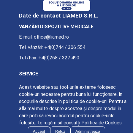
Date de contact LIAMED S.R.L.
VÂNZĂRI DISPOZITIVE MEDICALE
E-mail:
office@liamed.ro
Tel. vânzări:
+4(0)744 / 306 554
Tel./Fax:
+4(0)268 / 327 490
SERVICE
E-mail:
service@liamed.ro
Acest website sau tool-urile externe folosesc
cookie-uri necesare pentru buna lui funcționare, în
Tel. service:
+4(0)739 / 885 387
scopurile descrise în politica de cookie-uri. Pentru a
afla mai multe despre acestea și despre modul în
care poți să revoci acordul pentru cookie-urile
folosite, te rugăm să consulți
Politica de Cookies
.
© Liamed 2026
Accept
Refuz
Administrează