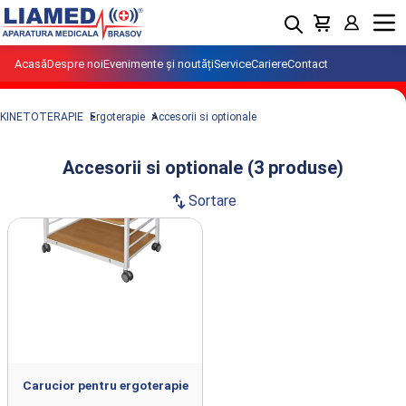
Menu
Acasă
Despre noi
Evenimente și noutăți
Service
Cariere
Contact
KINETOTERAPIE
Ergoterapie
Accesorii si optionale
Accesorii si optionale (3 produse)
swap_vert
Sortare
Produse din clasa Accesorii si optionale
importate si distribuite de LIAMED.
Carucior pentru ergoterapie