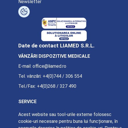
Newsletter
Date de contact LIAMED S.R.L.
VÂNZĂRI DISPOZITIVE MEDICALE
E-mail:
office@liamed.ro
Tel. vânzări:
+4(0)744 / 306 554
Tel./Fax:
+4(0)268 / 327 490
SERVICE
E-mail:
service@liamed.ro
Acest website sau tool-urile externe folosesc
cookie-uri necesare pentru buna lui funcționare, în
Tel. service:
+4(0)739 / 885 387