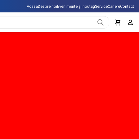
Acasă
Despre noi
Evenimente și noutăți
Service
Cariere
Contact