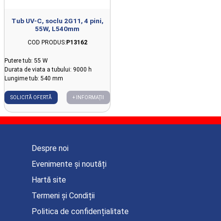
Tub UV-C, soclu 2G11, 4 pini,
55W, L540mm
COD PRODUS:
P13162
Putere tub: 55 W
Durata de viata a tubului: 9000 h
Lungime tub: 540 mm
SOLICITĂ OFERTĂ
+ INFORMAȚII
Despre noi
Evenimente și noutăți
Hartă site
Termeni și Condiții
Politica de confidențialitate