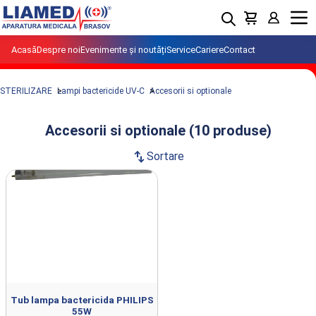
Menu
Acasă
Despre noi
Evenimente și noutăți
Service
Cariere
Contact
STERILIZARE
Lampi bactericide UV-C
Accesorii si optionale
Accesorii si optionale (10 produse)
swap_vert
Sortare
Produse din clasa Accesorii si optionale
importate si distribuite de LIAMED.
Tub lampa bactericida PHILIPS
55W