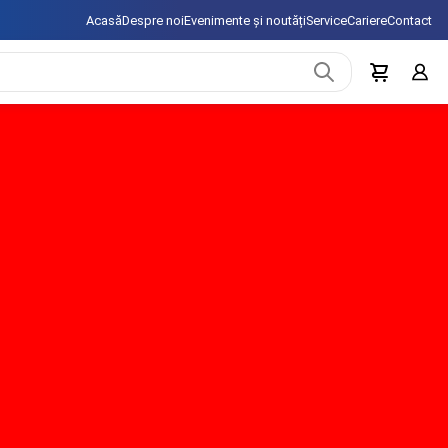
Acasă
Despre noi
Evenimente și noutăți
Service
Cariere
Contact