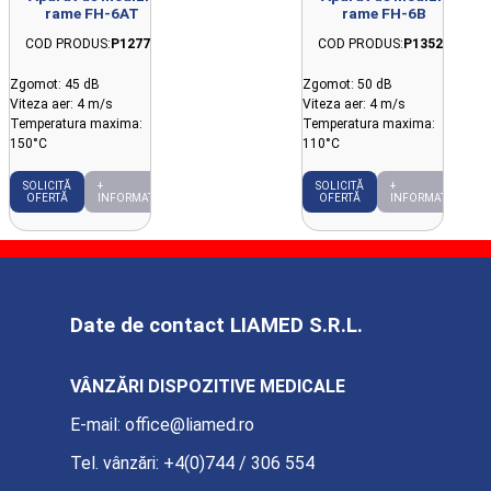
rame FH-6AT
rame FH-6B
COD PRODUS:
P12778
COD PRODUS:
P13521
Zgomot: 45 dB
Zgomot: 50 dB
Viteza aer: 4 m/s
Viteza aer: 4 m/s
Temperatura maxima:
Temperatura maxima:
150°C
110°C
SOLICITĂ
+
SOLICITĂ
+
OFERTĂ
INFORMAȚII
OFERTĂ
INFORMAȚII
Date de contact LIAMED S.R.L.
VÂNZĂRI DISPOZITIVE MEDICALE
E-mail:
office@liamed.ro
Tel. vânzări:
+4(0)744 / 306 554