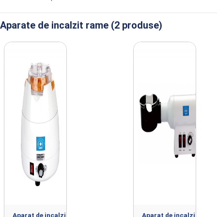
Aparate de incalzit rame (2 produse)
Produse din clasa Aparate de incalzit ra
Aparat de incalzit
Aparat de incalzit