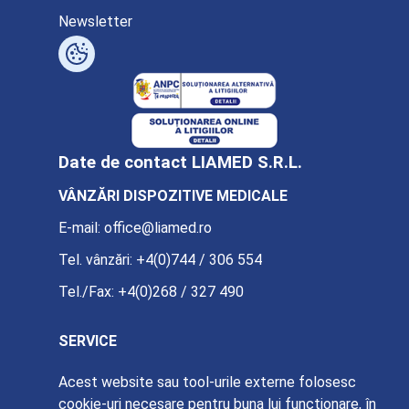
Newsletter
Date de contact LIAMED S.R.L.
VÂNZĂRI DISPOZITIVE MEDICALE
E-mail:
office@liamed.ro
Tel. vânzări:
+4(0)744 / 306 554
Tel./Fax:
+4(0)268 / 327 490
SERVICE
E-mail:
service@liamed.ro
Acest website sau tool-urile externe folosesc
cookie-uri necesare pentru buna lui funcționare, în
Tel. service:
+4(0)739 / 885 387