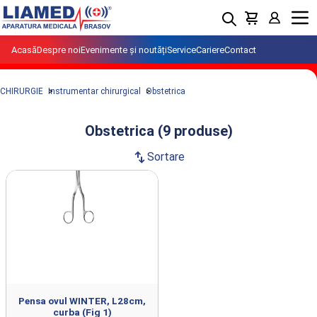
Menu
Acasă
Despre noi
Evenimente și noutăți
Service
Cariere
Contact
CHIRURGIE
Instrumentar chirurgical
Obstetrica
Obstetrica (9 produse)
swap_vert
Sortare
Produse din clasa Obstetrica importate
si distribuite de LIAMED.
Pensa ovul WINTER, L28cm,
curba (Fig 1)