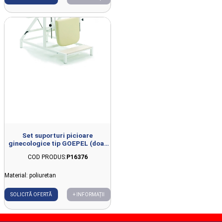
Set suporturi picioare
ginecologice tip GOEPEL (doar
partea superioara) pentru masa
COD PRODUS:
P16376
P-JM-003
Material: poliuretan
SOLICITĂ OFERTĂ
+ INFORMAȚII