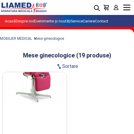
Menu
Acasă
Despre noi
Evenimente și noutăți
Service
Cariere
Contact
MOBILIER MEDICAL
Mese ginecologice
Mese ginecologice (19 produse)
swap_vert
Sortare
Produse din clasa Mese ginecologice
importate si distribuite de LIAMED.