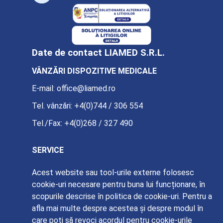
Date de contact LIAMED S.R.L.
VÂNZĂRI DISPOZITIVE MEDICALE
E-mail:
office@liamed.ro
Tel. vânzări:
+4(0)744 / 306 554
Tel./Fax:
+4(0)268 / 327 490
SERVICE
E-mail:
service@liamed.ro
Acest website sau tool-urile externe folosesc
cookie-uri necesare pentru buna lui funcționare, în
Tel. service:
+4(0)739 / 885 387
scopurile descrise în politica de cookie-uri. Pentru a
afla mai multe despre acestea și despre modul în
care poți să revoci acordul pentru cookie-urile