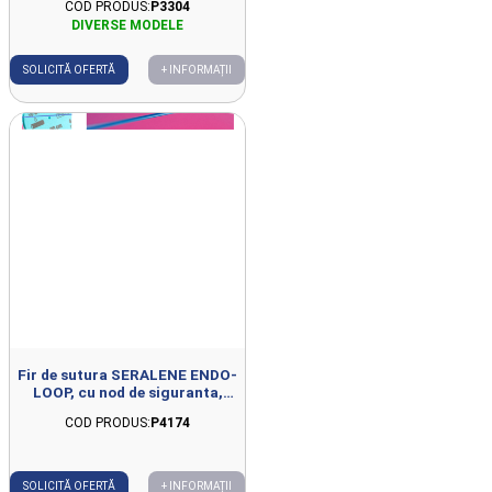
COD PRODUS:
P3304
monofilament, albastru USP 0,
1x50cm, fara ac
SOLICITĂ OFERTĂ
+ INFORMAȚII
Fir de sutura SERALENE ENDO-
LOOP, cu nod de siguranta,
fluorura de polivinileden,
COD PRODUS:
P4174
neresorbabil, monofilament,
albastru, USP 0, 1x50cm, fara ac
SOLICITĂ OFERTĂ
+ INFORMAȚII