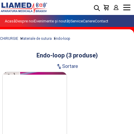
Menu
Acasă
Despre noi
Evenimente și noutăți
Service
Cariere
Contact
CHIRURGIE
Materiale de sutura
Endo-loop
Endo-loop (3 produse)
swap_vert
Sortare
Produse din clasa Endo-loop importate
si distribuite de LIAMED.