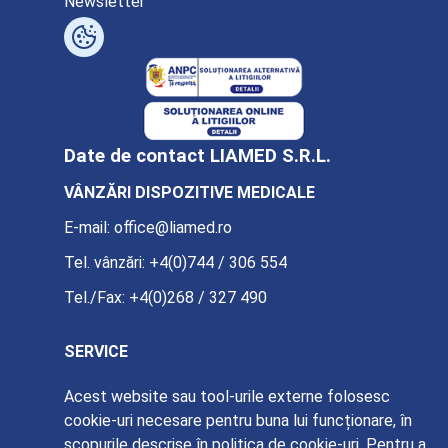
Newsletter
Date de contact LIAMED S.R.L.
VÂNZĂRI DISPOZITIVE MEDICALE
E-mail:
office@liamed.ro
Tel. vânzări:
+4(0)744 / 306 554
Tel./Fax:
+4(0)268 / 327 490
SERVICE
E-mail:
service@liamed.ro
Acest website sau tool-urile externe folosesc
cookie-uri necesare pentru buna lui funcționare, în
Tel. service:
+4(0)739 / 885 387
scopurile descrise în politica de cookie-uri. Pentru a