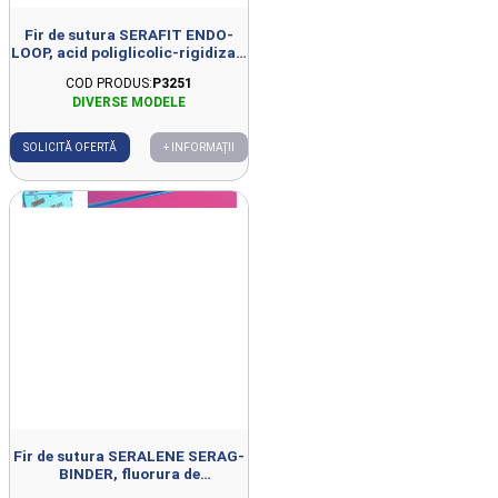
Fir de sutura SERAFIT ENDO-
LOOP, acid poliglicolic-rigidizat,
resorbabil, multifilament, violet,
COD PRODUS:
P3251
acoperit USP 0, 1x50cm, fara ac
SOLICITĂ OFERTĂ
+ INFORMAȚII
Fir de sutura SERALENE SERAG-
BINDER, fluorura de
polivinileden, neresorbabil,