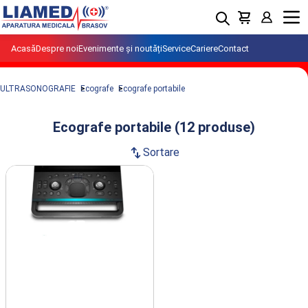
Menu
Acasă
Despre noi
Evenimente și noutăți
Service
Cariere
Contact
ULTRASONOGRAFIE
Ecografe
Ecografe portabile
Ecografe portabile (12 produse)
swap_vert
Sortare
Produse din clasa Ecografe portabile
importate si distribuite de LIAMED.