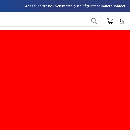
Acasă
Despre noi
Evenimente și noutăți
Service
Cariere
Contact