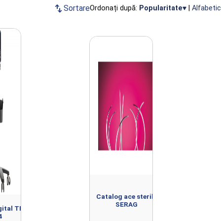
swap_vert
Sortare
Ordonați după:
Popularitate
|
Alfabetic
Catalog ace sterile
SERAG
gital TRQ-
4