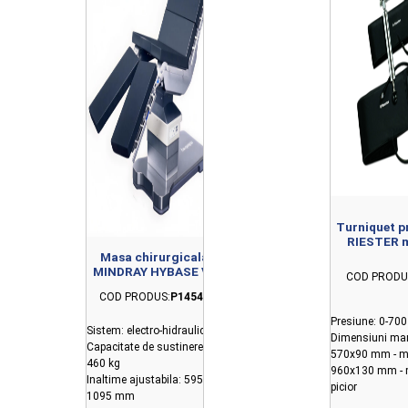
Turniquet p
RIESTER 
comp
Masa chirurgicala
MINDRAY HYBASE V8
COD PRODU
STANDARD
COD PRODUS:
P14548
Presiune: 0-7
Sistem: electro-hidraulic
Dimensiuni ma
Capacitate de sustinere:
570x90 mm - m
460 kg
960x130 mm - 
Inaltime ajustabila: 595-
picior
1095 mm