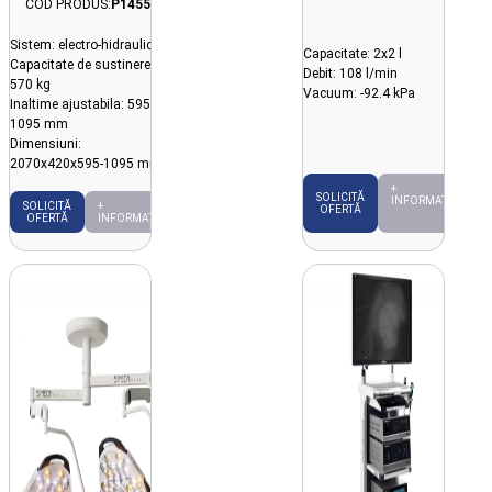
COD PRODUS:
P14556
Sistem: electro-hidraulic
Capacitate: 2x2 l
Capacitate de sustinere:
Debit: 108 l/min
570 kg
Vacuum: -92.4 kPa
Inaltime ajustabila: 595-
1095 mm
Dimensiuni:
2070x420x595-1095 mm
+
SOLICITĂ
INFORMAȚII
SOLICITĂ
+
OFERTĂ
OFERTĂ
INFORMAȚII