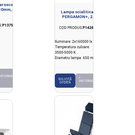
aroscopie
D10mm,
Lampa scialitica
mm
PERGAMON+, 2
sateliti, prindere tavan
:
P13759
COD PRODUS:
P14261
Iluminare: 2x160000 lx
Temperatura culoare:
3500-5000 K
Diametru lampa: 650 mm
INFORMAȚII
+
SOLICITĂ
INFORMAȚII
OFERTĂ