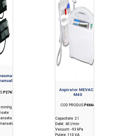
neumatic
manual,
let
Aspirator MEVACS
S:
P2767
M40
COD PRODUS:
P4664
00 mmHg
nsete:
anseta brat
Capacitate: 2 l
manseta
Debit: 40 l/min
Vacuum: -93 kPa
Putere: 110 VA