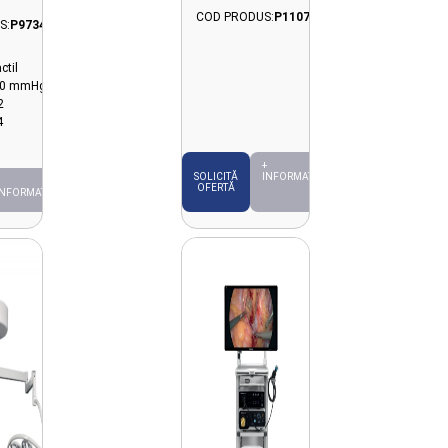
COD PRODUS:
P11072
S:
P9734
ctil
650 mmHg
 2
4
+
INFORMAȚII
SOLICITĂ
OFERTĂ
INFORMAȚII