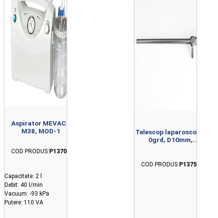
Aspirator MEVACS
M38, MOD-1
Telescop laparoscopie
0grd, D10mm,
L344mm
COD PRODUS:
P13702
COD PRODUS:
P13758
Capacitate: 2 l
Debit: 40 l/min
Vacuum: -93 kPa
Putere: 110 VA