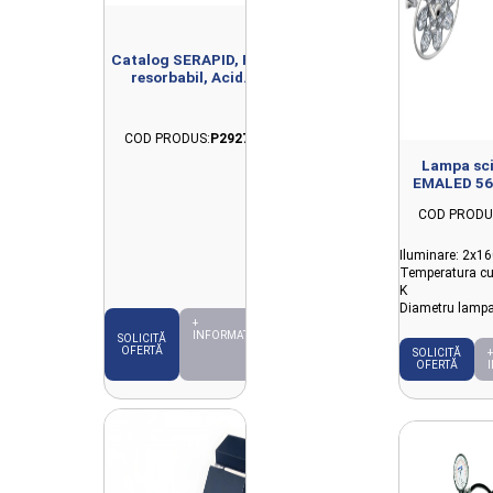
Catalog SERAPID, Fir
resorbabil, Acid
poliglicolic
COD PRODUS:
P2927
Lampa sci
EMALED 56
sateliti, pri
COD PRODU
Iluminare: 2x16
Temperatura cu
K
Diametru lamp
+
INFORMAȚII
SOLICITĂ
OFERTĂ
+
SOLICITĂ
OFERTĂ