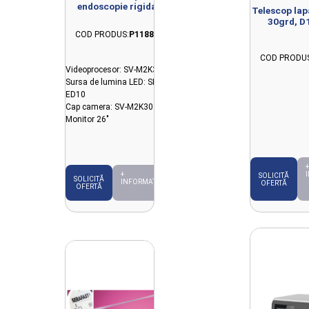
endoscopie rigida
Telescop lap
SonoScape 2K
30grd, 
L344
COD PRODUS:
P11881
COD PRODUS
Videoprocesor: SV-M2K30
Sursa de lumina LED: SL-
ED10
Cap camera: SV-M2K30
Monitor 26"
+
+
SOLICITĂ
SOLICITĂ
INFORMAȚII
OFERTĂ
OFERTĂ