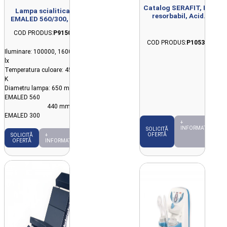
Catalog SERAFIT, Fir
Lampa scialitica
resorbabil, Acid
EMALED 560/300, 2
poliglicolic
sateliti, prindere tavan
COD PRODUS:
P9150
COD PRODUS:
P10534
Iluminare: 100000, 160000
lx
Temperatura culoare: 4500
K
Diametru lampa: 650 mm -
EMALED 560
440 mm -
EMALED 300
+
INFORMAȚII
SOLICITĂ
OFERTĂ
SOLICITĂ
+
OFERTĂ
INFORMAȚII