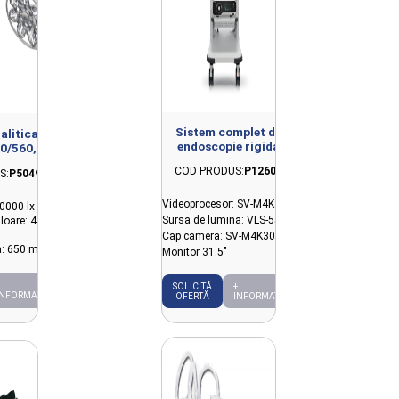
Sistem complet de
alitica
endoscopie rigida
0/560, 2
SonoScape 4K
ndere tavan
COD PRODUS:
P12609
S:
P5049
Videoprocesor: SV-M4K30
0000 lx
Sursa de lumina: VLS-55Q
loare: 4500
Cap camera: SV-M4K30
a: 650 mm
Monitor 31.5"
SOLICITĂ
+
INFORMAȚII
OFERTĂ
INFORMAȚII