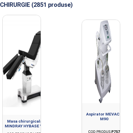
CHIRURGIE (2851 produse)
Produse din clasa CHIRURGIE importate s
Aspirator MEVACS
M90
Masa chirurgicala
MINDRAY HYBASE V9
COD PRODUS:
P757