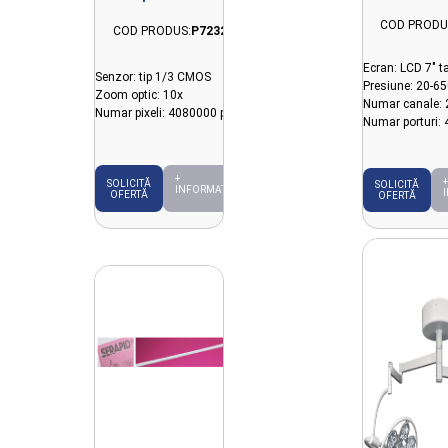
EMALED seria 500
COD PRODU
COD PRODUS:
P7232
Ecran: LCD 7" ta
Senzor: tip 1/3 CMOS
Presiune: 20-
Zoom optic: 10x
Numar canale:
Numar pixeli: 4080000 px
Numar porturi: 
+
+
SOLICITĂ
SOLICITĂ
INFORMAȚII
OFERTĂ
OFERTĂ