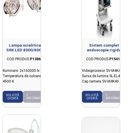
Lampa scialitica
Sistem complet
SIM.LED 8000/8000
endoscopie rigida
SC, 2 sateliti, prindere
SonoScape 4K cu ICG
COD PRODUS:
P13866
COD PRODUS:
P15415
tavan
Iluminare: 2x160000 lx
Videoprocesor SV-M4K40
Temperatura de culoare:
Sursa de lumina SL-EL40
4500 K
Cap camera SV-M4K40
+
+
SOLICITĂ
SOLICITĂ
INFORMAȚII
INFORMAȚII
OFERTĂ
OFERTĂ