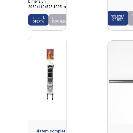
Dimensiuni:
2060x410x595-1095 mm
+
SOLICITĂ
SOLICITĂ
+
OFERTĂ
OFERTĂ
INFORMAȚII
Sistem complet