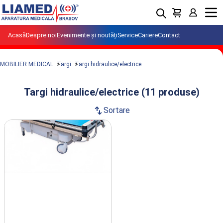
Menu
Acasă
Despre noi
Evenimente și noutăți
Service
Cariere
Contact
MOBILIER MEDICAL
Targi
Targi hidraulice/electrice
Targi hidraulice/electrice (11 produse)
swap_vert
Sortare
Produse din clasa Targi
hidraulice/electrice importate si
distribuite de LIAMED.