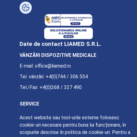
Date de contact LIAMED S.R.L.
VÂNZĂRI DISPOZITIVE MEDICALE
E-mail:
office@liamed.ro
Tel. vânzări:
+4(0)744 / 306 554
Tel./Fax:
+4(0)268 / 327 490
SERVICE
E-mail:
service@liamed.ro
Acest website sau tool-urile externe folosesc
cookie-uri necesare pentru buna lui funcționare, în
Tel. service:
+4(0)739 / 885 387
scopurile descrise în politica de cookie-uri. Pentru a