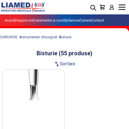
Menu
Acasă
Despre noi
Evenimente și noutăți
Service
Cariere
Contact
CHIRURGIE
Instrumentar chirurgical
Bisturie
Bisturie (55 produse)
swap_vert
Sortare
Produse din clasa Bisturie importate si
distribuite de LIAMED.