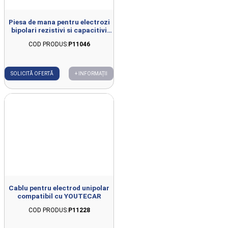
Piesa de mana pentru electrozi
bipolari rezistivi si capacitivi
compatibila cu FISIOWARM 7.0
COD PRODUS:
P11046
SOLICITĂ OFERTĂ
+ INFORMAȚII
Cablu pentru electrod unipolar
compatibil cu YOUTECAR
COD PRODUS:
P11228