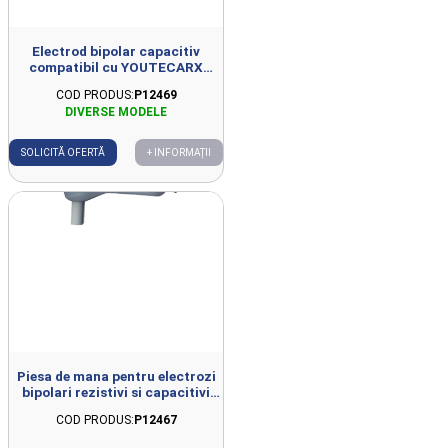
Electrod bipolar capacitiv
compatibil cu YOUTECARX
D41mm
COD PRODUS:
P12469
SOLICITĂ OFERTĂ
+ INFORMAȚII
Piesa de mana pentru electrozi
bipolari rezistivi si capacitivi
compatibila cu YOUTECARX
COD PRODUS:
P12467