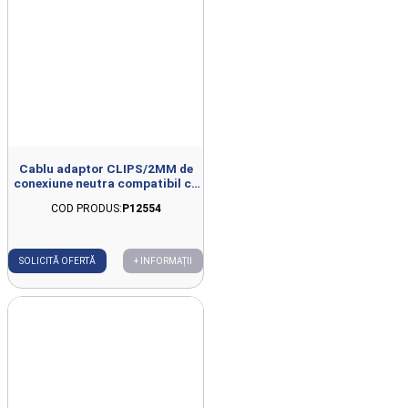
Cablu adaptor CLIPS/2MM de
conexiune neutra compatibil cu
YOUTECARX
COD PRODUS:
P12554
SOLICITĂ OFERTĂ
+ INFORMAȚII