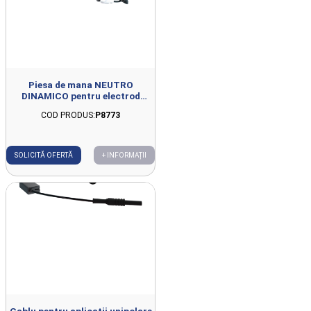
Piesa de mana NEUTRO
DINAMICO pentru electrod
unipolar rezistiv compatibila cu
COD PRODUS:
P8773
FISIOWARM 7.0
SOLICITĂ OFERTĂ
+ INFORMAȚII
Cablu pentru aplicatii unipolare