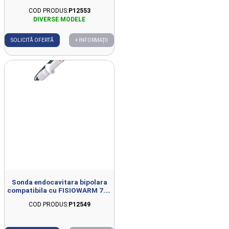
COD PRODUS:
P12553
SOLICITĂ OFERTĂ
+ INFORMAȚII
Sonda endocavitara bipolara
compatibila cu FISIOWARM 7.0,
D20mm
COD PRODUS:
P12549