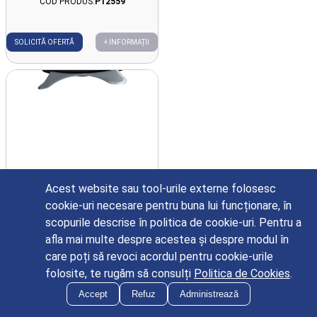
COD PRODUS:
P12559
SOLICITĂ OFERTĂ
+ INFORMAȚII
Acest website sau tool-urile externe folosesc
Instrument terapie fasciala,
cookie-uri necesare pentru buna lui funcționare, în
multifunctional, cu lama tip 3,
scopurile descrise în politica de cookie-uri. Pentru a
compatibil cu FISIOWARM 7.0
COD PRODUS:
P12560
afla mai multe despre acestea și despre modul în
care poți să revoci acordul pentru cookie-urile
folosite, te rugăm să consulți
Politica de Cookies
.
SOLICITĂ OFERTĂ
+ INFORMAȚII
Accept
Refuz
Administrează