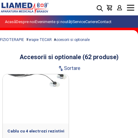
Menu
Acasă
Despre noi
Evenimente și noutăți
Service
Cariere
Contact
FIZIOTERAPIE
Terapie TECAR
Accesorii si optionale
Accesorii si optionale (62 produse)
swap_vert
Sortare
Produse din clasa Accesorii si optionale
importate si distribuite de LIAMED.
Cablu cu 4 electrozi rezistivi