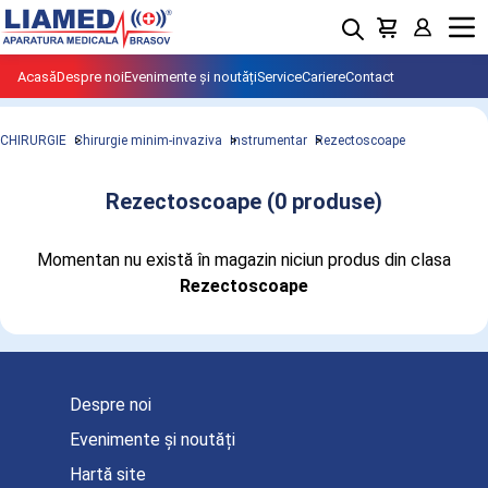
Menu
Acasă
Despre noi
Evenimente și noutăți
Service
Cariere
Contact
CHIRURGIE
Chirurgie minim-invaziva
Instrumentar
Rezectoscoape
Rezectoscoape (0 produse)
Momentan nu există în magazin niciun produs din clasa
Produse din clasa Rezectoscoape
Rezectoscoape
importate si distribuite de LIAMED.
Despre noi
Evenimente și noutăți
Hartă site