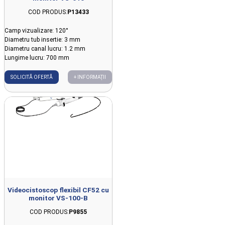
COD PRODUS:
P13433
Camp vizualizare: 120°
Diametru tub insertie: 3 mm
Diametru canal lucru: 1.2 mm
Lungime lucru: 700 mm
SOLICITĂ OFERTĂ
+ INFORMAȚII
Videocistoscop flexibil CF52 cu
monitor VS-100-B
COD PRODUS:
P9855