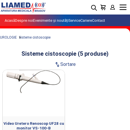
Menu
Acasă
Despre noi
Evenimente și noutăți
Service
Cariere
Contact
UROLOGIE
Sisteme cistoscopie
Sisteme cistoscopie (5 produse)
swap_vert
Sortare
Produse din clasa Sisteme cistoscopie
importate si distribuite de LIAMED.
Video Uretero Renoscop UF28 cu
monitor VS-100-B