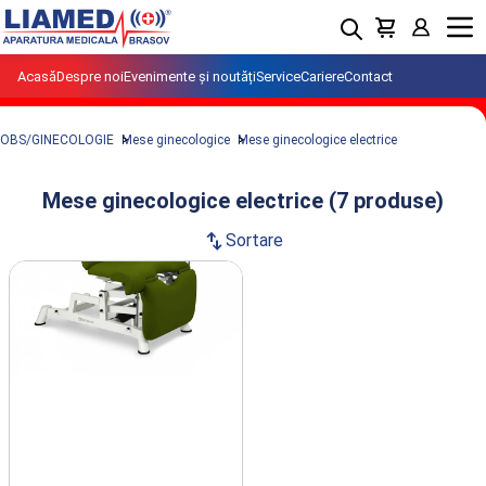
Menu
Acasă
Despre noi
Evenimente și noutăți
Service
Cariere
Contact
OBS/GINECOLOGIE
Mese ginecologice
Mese ginecologice electrice
Mese ginecologice electrice (7 produse)
swap_vert
Sortare
Produse din clasa Mese ginecologice
electrice importate si distribuite de
LIAMED.