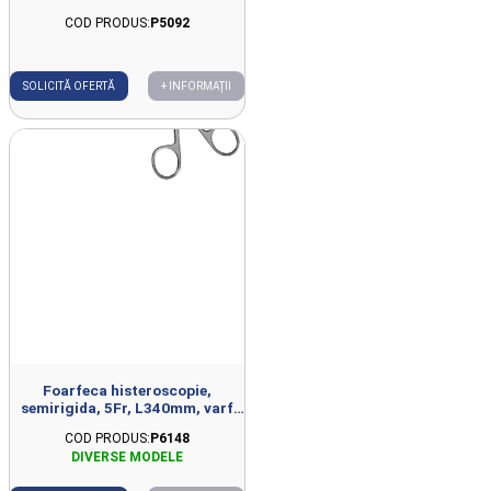
COD PRODUS:
P5092
SOLICITĂ OFERTĂ
+ INFORMAȚII
Foarfeca histeroscopie,
semirigida, 5Fr, L340mm, varf
bont
COD PRODUS:
P6148