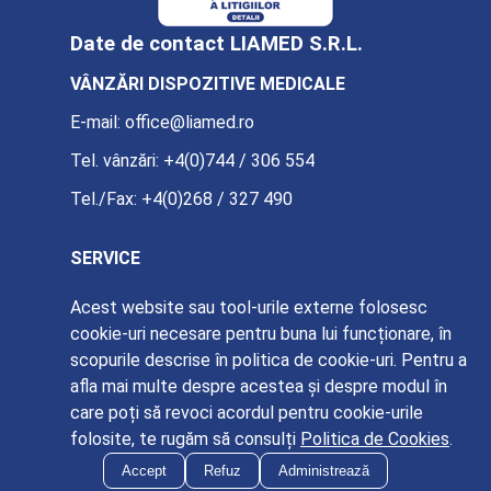
Date de contact LIAMED S.R.L.
VÂNZĂRI DISPOZITIVE MEDICALE
E-mail:
office@liamed.ro
Tel. vânzări:
+4(0)744 / 306 554
Tel./Fax:
+4(0)268 / 327 490
SERVICE
E-mail:
service@liamed.ro
Acest website sau tool-urile externe folosesc
cookie-uri necesare pentru buna lui funcționare, în
Tel. service:
+4(0)739 / 885 387
scopurile descrise în politica de cookie-uri. Pentru a
afla mai multe despre acestea și despre modul în
care poți să revoci acordul pentru cookie-urile
folosite, te rugăm să consulți
Politica de Cookies
.
© Liamed 2026
Accept
Refuz
Administrează