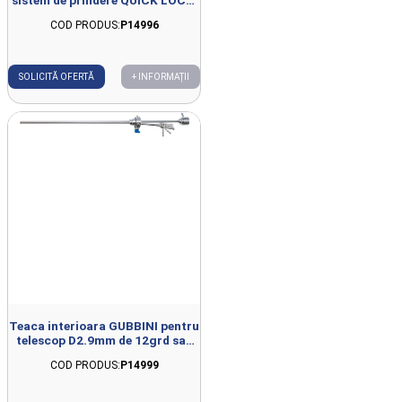
D16Fr., L194mm
COD PRODUS:
P14996
SOLICITĂ OFERTĂ
+ INFORMAȚII
Teaca interioara GUBBINI pentru
telescop D2.9mm de 12grd sau
30grd, canal 5Fr, sistem de
COD PRODUS:
P14999
prindere QUICK LOCK