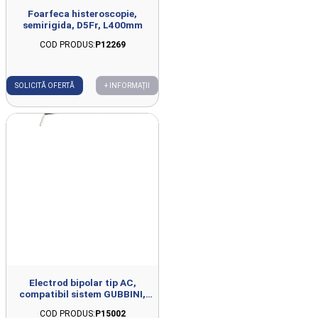
Foarfeca histeroscopie,
semirigida, D5Fr, L400mm
COD PRODUS:
P12269
SOLICITĂ OFERTĂ
+ INFORMAȚII
Electrod bipolar tip AC,
compatibil sistem GUBBINI,
unica utilizare
COD PRODUS:
P15002