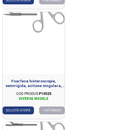
SOLICITĂ OFERTĂ
+ INFORMAȚII
Foarfeca histeroscopie,
semirigida, actiune singulara,
7Charr, L400mm, varf ascutit
COD PRODUS:
P10525
SOLICITĂ OFERTĂ
+ INFORMAȚII