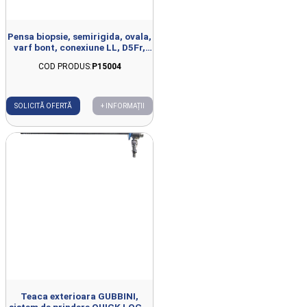
Pensa biopsie, semirigida, ovala,
varf bont, conexiune LL, D5Fr,
L340mm
COD PRODUS:
P15004
SOLICITĂ OFERTĂ
+ INFORMAȚII
Teaca exterioara GUBBINI,
sistem de prindere QUICK LOCK,