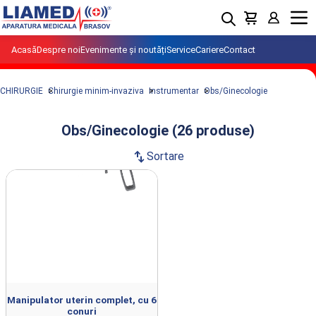
Menu
Acasă
Despre noi
Evenimente și noutăți
Service
Cariere
Contact
CHIRURGIE
Chirurgie minim-invaziva
Instrumentar
Obs/Ginecologie
Obs/Ginecologie (26 produse)
swap_vert
Sortare
Produse din clasa Obs/Ginecologie
importate si distribuite de LIAMED.
Manipulator uterin complet, cu 6
conuri