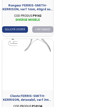
Rongeur FERRIS-SMITH-
KERRISON, varf 1mm, 40grd sus,
L18cm
COD PRODUS:
P9162
SOLICITĂ OFERTĂ
+ INFORMAȚII
Cleste FERRIS-SMITH-
KERRISON, detasabil, varf 3mm,
90grd sus, L18cm
COD PRODUS:
P10134