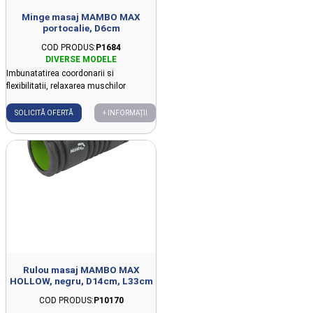
Minge masaj MAMBO MAX
portocalie, D6cm
COD PRODUS:
P1684
Imbunatatirea coordonarii si
flexibilitatii, relaxarea muschilor
SOLICITĂ OFERTĂ
+ INFORMAȚII
Rulou masaj MAMBO MAX
HOLLOW, negru, D14cm, L33cm
COD PRODUS:
P10170