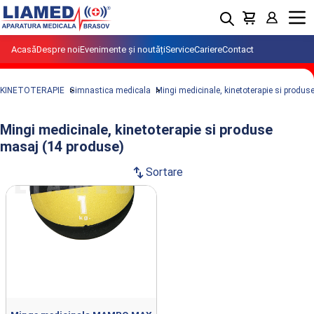
Menu
Acasă
Despre noi
Evenimente și noutăți
Service
Cariere
Contact
KINETOTERAPIE
Gimnastica medicala
Mingi medicinale, kinetoterapie si produ
Mingi medicinale, kinetoterapie si produse
masaj (14 produse)
swap_vert
Sortare
Produse din clasa Mingi medicinale,
kinetoterapie si produse masaj
importate si distribuite de LIAMED.