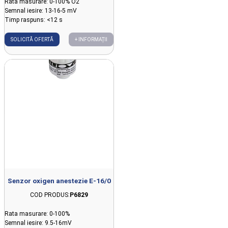
Rata masurare: 0-100% O2
Semnal iesire: 13-16-5 mV
Timp raspuns: <12 s
SOLICITĂ OFERTĂ
+ INFORMAȚII
Senzor oxigen anestezie E-16/0
COD PRODUS:
P6829
Rata masurare: 0-100%
Semnal iesire: 9.5-16mV