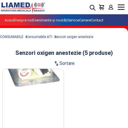
Menu
Acasă
Despre noi
Evenimente și noutăți
Service
Cariere
Contact
CONSUMABILE
Consumabile ATI
Senzori oxigen anestezie
Senzori oxigen anestezie (5 produse)
swap_vert
Sortare
Produse din clasa Senzori oxigen
anestezie importate si distribuite de
LIAMED.