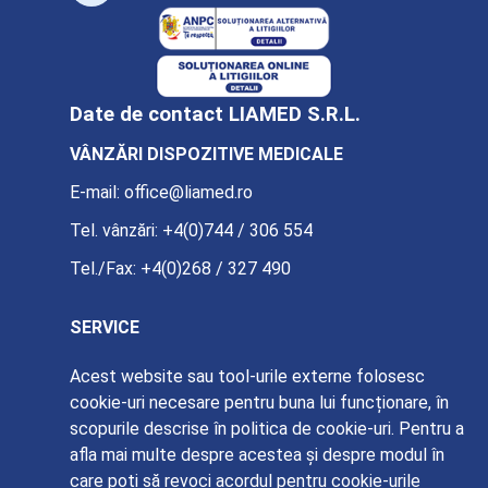
Date de contact LIAMED S.R.L.
VÂNZĂRI DISPOZITIVE MEDICALE
E-mail:
office@liamed.ro
Tel. vânzări:
+4(0)744 / 306 554
Tel./Fax:
+4(0)268 / 327 490
SERVICE
E-mail:
service@liamed.ro
Acest website sau tool-urile externe folosesc
cookie-uri necesare pentru buna lui funcționare, în
Tel. service:
+4(0)739 / 885 387
scopurile descrise în politica de cookie-uri. Pentru a
afla mai multe despre acestea și despre modul în
care poți să revoci acordul pentru cookie-urile