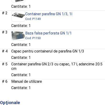
1
2
Container parafina GN 1/3, 1l
Cod: P1149
1
3
Baza falsa perforata GN 1/1
Cod: P1150
1
4
Capac pentru containerul de parafina GN 1/3
1
5
Container parafina GN 2/3 cu capac, 17 l, adancime 20.5
cm
1
6
Manual de utilizare
1
Opţionale