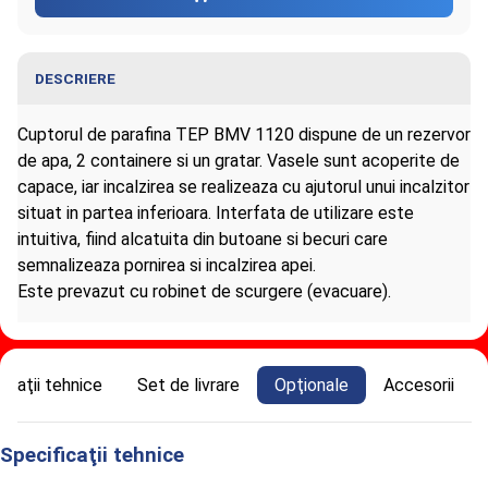
DESCRIERE
Cuptorul de parafina TEP BMV 1120 dispune de un rezervor
de apa, 2 containere si un gratar. Vasele sunt acoperite de
capace, iar incalzirea se realizeaza cu ajutorul unui incalzitor
situat in partea inferioara. Interfata de utilizare este
intuitiva, fiind alcatuita din butoane si becuri care
semnalizeaza pornirea si incalzirea apei.
Este prevazut cu robinet de scurgere (evacuare).
Informaţii despre Cuptor parafina TEP
icaţii tehnice
Set de livrare
Opţionale
Accesorii
BMV 1120
Specificaţii tehnice