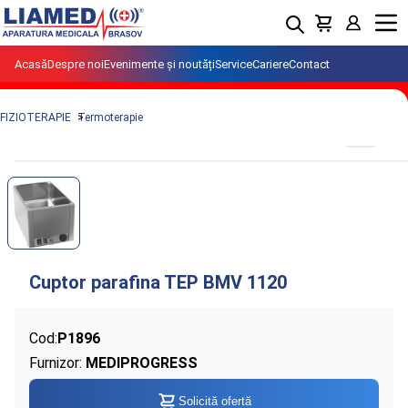
Menu
Acasă
Despre noi
Evenimente și noutăți
Service
Cariere
Contact
FIZIOTERAPIE
Termoterapie
Cod:
P1896
Furnizor:
MEDIPROGRESS
Solicită ofertă