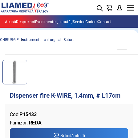
Menu
Acasă
Despre noi
Evenimente și noutăți
Service
Cariere
Contact
CHIRURGIE
Instrumentar chirurgical
Sutura
Cod:
P15433
Furnizor:
REDA
Solicită ofertă