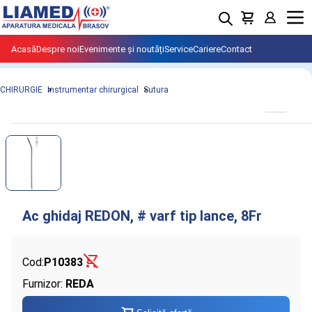
Menu
Acasă
Despre noi
Evenimente și noutăți
Service
Cariere
Contact
CHIRURGIE
Instrumentar chirurgical
Sutura
Cod:
P10383
Furnizor:
REDA