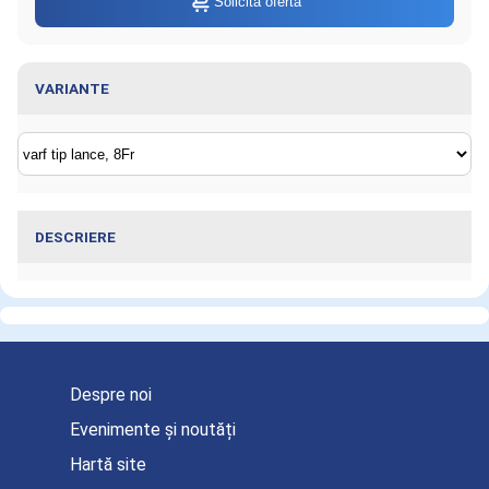
Solicită ofertă
VARIANTE
DESCRIERE
Informaţii despre Ac ghidaj REDON, varf
tip lance, 8Fr
Despre noi
Evenimente și noutăți
Hartă site