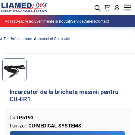
Menu
Acasă
Despre noi
Evenimente și noutăți
Service
Cariere
Contact
A.T.I.
Defibrilatoare
Accesorii si Optionale
Cod:
P5194
Furnizor:
CU MEDICAL SYSTEMS