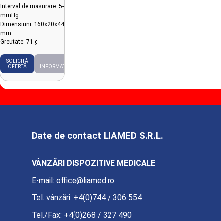
Interval de masurare: 5-55
mmHg
Dimensiuni: 160x20x44
mm
Greutate: 71 g
SOLICITĂ
+
OFERTĂ
INFORMAȚII
Date de contact LIAMED S.R.L.
VÂNZĂRI DISPOZITIVE MEDICALE
E-mail:
office@liamed.ro
Tel. vânzări:
+4(0)744 / 306 554
Tel./Fax:
+4(0)268 / 327 490