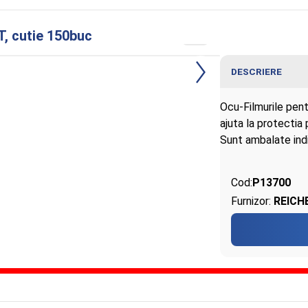
, cutie 150buc
DESCRIERE
Ocu-Filmurile pent
ajuta la protectia 
Sunt ambalate indi
Cod:
P13700
Furnizor:
REICH
open AVIA AMETEK REICHERT, cutie 150bu