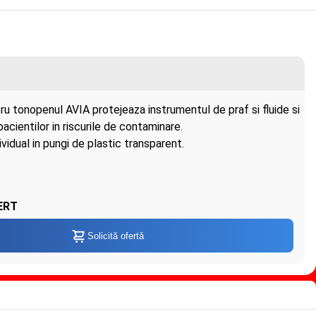
ru tonopenul AVIA protejeaza instrumentul de praf si fluide si
pacientilor in riscurile de contaminare.
vidual in pungi de plastic transparent.
ERT
Solicită ofertă
c