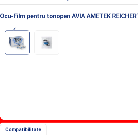
Ocu-Film pentru tonopen AVIA AMETEK REICHERT
Informaţii despre Ocu-Film pentru ton
Compatibilitate