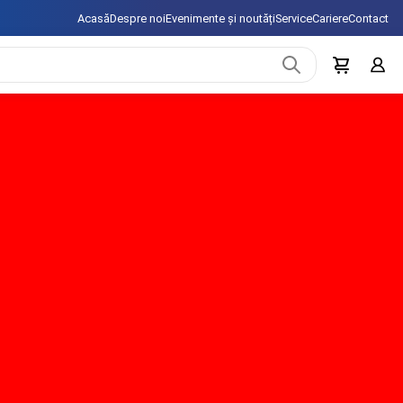
Acasă
Despre noi
Evenimente și noutăți
Service
Cariere
Contact