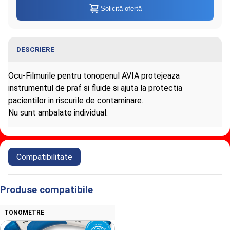
Solicită ofertă
DESCRIERE
Ocu-Filmurile pentru tonopenul AVIA protejeaza
instrumentul de praf si fluide si ajuta la protectia
pacientilor in riscurile de contaminare.
Nu sunt ambalate individual.
Informaţii despre Ocu-Film pentru
Compatibilitate
tonopen AVIA AMETEK REICHERT, set
600buc
Produse compatibile
TONOMETRE