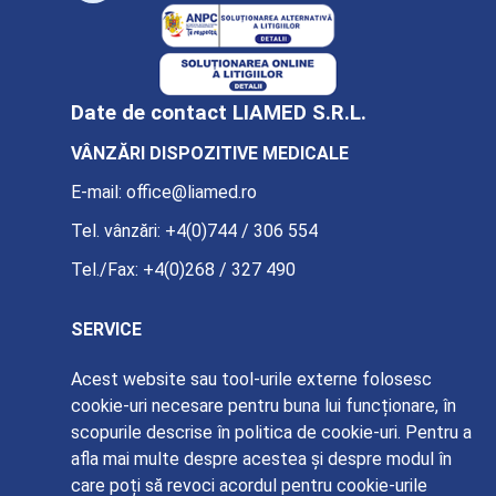
Date de contact LIAMED S.R.L.
VÂNZĂRI DISPOZITIVE MEDICALE
E-mail:
office@liamed.ro
Tel. vânzări:
+4(0)744 / 306 554
Tel./Fax:
+4(0)268 / 327 490
SERVICE
E-mail:
service@liamed.ro
Acest website sau tool-urile externe folosesc
cookie-uri necesare pentru buna lui funcționare, în
Tel. service:
+4(0)739 / 885 387
scopurile descrise în politica de cookie-uri. Pentru a
afla mai multe despre acestea și despre modul în
care poți să revoci acordul pentru cookie-urile