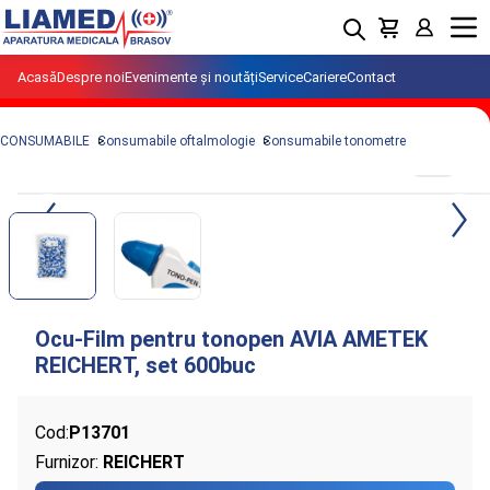
Menu
Acasă
Despre noi
Evenimente și noutăți
Service
Cariere
Contact
CONSUMABILE
Consumabile oftalmologie
Consumabile tonometre
Cod:
P13701
Furnizor:
REICHERT