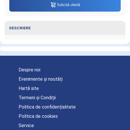
Solicită ofertă
DESCRIERE
Informaţii despre Padele pentru
stimulator NF1200, pediatric, unica
utilizare
Despre noi
Evenimente și noutăți
Hartă site
Termeni și Condiții
Politica de confidențialitate
Politica de cookies
Service