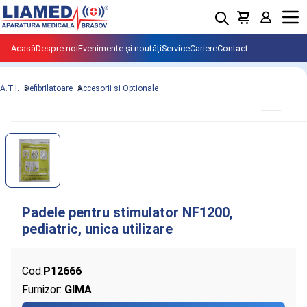
Menu
Acasă
Despre noi
Evenimente și noutăți
Service
Cariere
Contact
A.T.I.
Defibrilatoare
Accesorii si Optionale
Cod:
P12666
Furnizor:
GIMA