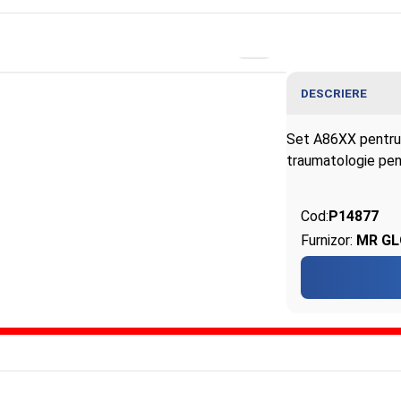
DESCRIERE
Set A86XX pentru t
traumatologie pent
Cod:
P14877
Furnizor:
MR GL
tru tibie si peroneu