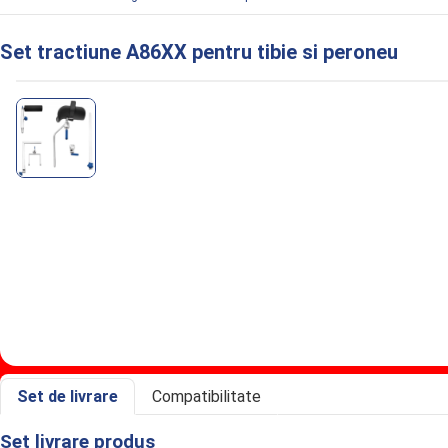
Set tractiune A86XX pentru tibie si peroneu
Informaţii despre Set tractiune A86XX pen
Set de livrare
Compatibilitate
Set livrare produs