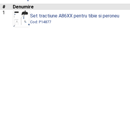
#
Denumire
1
Set tractiune A86XX pentru tibie si peroneu
Cod: P14877