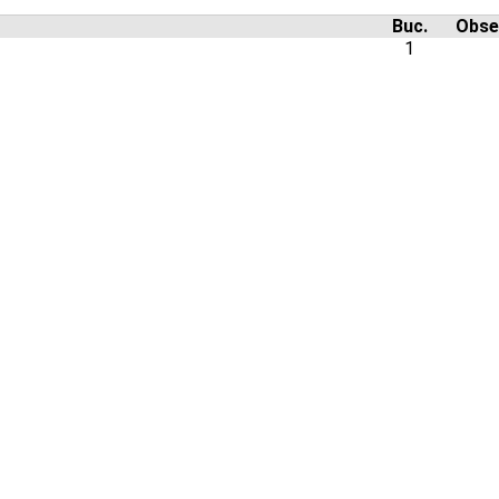
Buc.
Obser
1