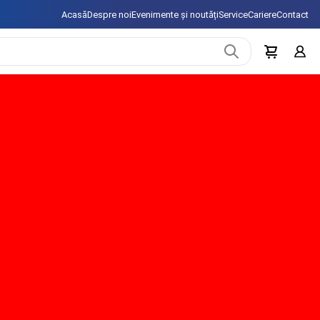
Acasă
Despre noi
Evenimente și noutăți
Service
Cariere
Contact