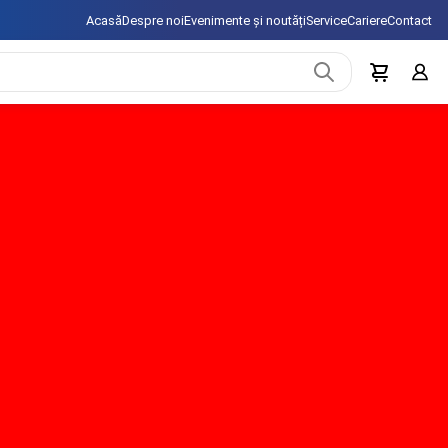
Acasă
Despre noi
Evenimente și noutăți
Service
Cariere
Contact