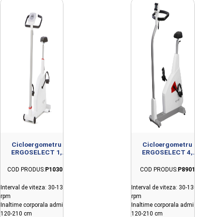
Cicloergometru
Cicloergometru
ERGOSELECT 1,
ERGOSELECT 4,
pentru testare la efort
pentru cardiologie
COD PRODUS:
P10306
COD PRODUS:
P8901
Interval de viteza: 30-130
Interval de viteza: 30-130
rpm
rpm
Inaltime corporala admisa:
Inaltime corporala admisa:
120-210 cm
120-210 cm