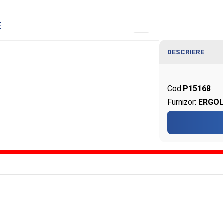
E
DESCRIERE
Cod:
P15168
Furnizor:
ERGOL
cicloergometrele ERGOLINE