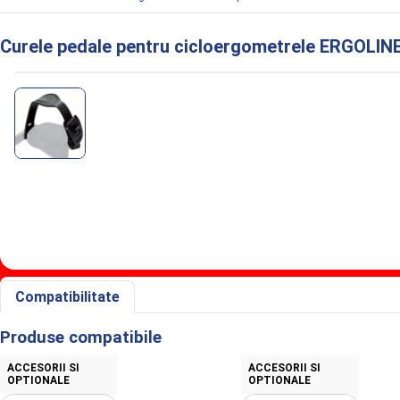
Curele pedale pentru cicloergometrele ERGOLIN
Informaţii despre Curele pedale pentru 
Compatibilitate
Produse compatibile
ACCESORII SI
ACCESORII SI
OPTIONALE
OPTIONALE