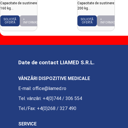
Capacitate de sustinere:
Capacitate de sustinere:
160 kg
200 kg
Compatibil cu toate
Comunicare: USB
sistemele de testare la
SOLICITĂ
+
SOLICITĂ
+
OFERTĂ
INFORMAȚII
OFERTĂ
INFORMAȚII
efort
Date de contact LIAMED S.R.L.
VÂNZĂRI DISPOZITIVE MEDICALE
E-mail:
office@liamed.ro
Tel. vânzări:
+4(0)744 / 306 554
Tel./Fax:
+4(0)268 / 327 490
SERVICE