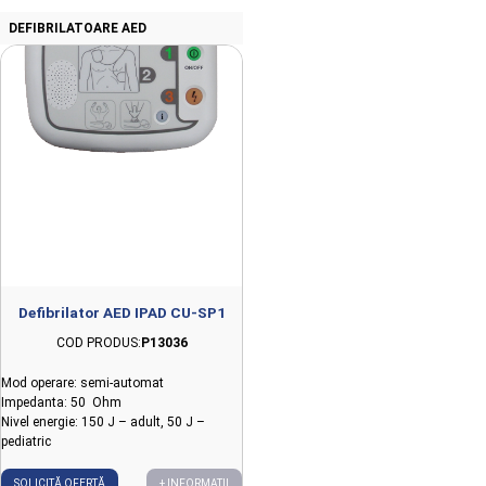
DEFIBRILATOARE AED
Defibrilator AED IPAD CU-SP1
COD PRODUS:
P13036
Mod operare: semi-automat
Impedanta: 50 Ohm
Nivel energie: 150 J – adult, 50 J –
pediatric
SOLICITĂ OFERTĂ
+ INFORMAȚII