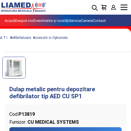
Menu
Acasă
Despre noi
Evenimente și noutăți
Service
Cariere
Contact
A.T.I.
Defibrilatoare
Accesorii si Optionale
Cod:
P13819
Furnizor:
CU MEDICAL SYSTEMS