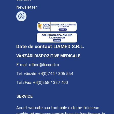
Newsletter
Date de contact LIAMED S.R.L.
VÂNZĂRI DISPOZITIVE MEDICALE
E-mail:
office@liamed.ro
Tel. vânzări:
+4(0)744 / 306 554
Tel./Fax:
+4(0)268 / 327 490
SERVICE
E-mail:
service@liamed.ro
Acest website sau tool-urile externe folosesc
cookie-uri necesare pentru buna lui funcționare, în