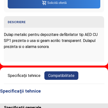
Solicită ofertă
DESCRIERE
Dulap metalic pentru depozitare defibrilator tip AED CU
SP1 prezinta o usa si geam acrilic transparent. Dulapul
prezinta si o alarma sonora.
Informaţii despre Dulap metalic pentru
Specificaţii tehnice
Compatibilitate
depozitare defibrilator tip AED CU SP1
Specificaţii tehnice
Specificatii generale