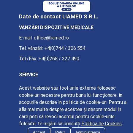
Date de contact LIAMED S.R.L.
VÂNZĂRI DISPOZITIVE MEDICALE
E-mail:
office@liamed.ro
Tel. vânzări:
+4(0)744 / 306 554
Tel./Fax:
+4(0)268 / 327 490
SERVICE
E-mail:
service@liamed.ro
Acest website sau tool-urile externe folosesc
cookie-uri necesare pentru buna lui funcționare, în
Tel. service:
+4(0)739 / 885 387
scopurile descrise în politica de cookie-uri. Pentru a
afla mai multe despre acestea și despre modul în
care poți să revoci acordul pentru cookie-urile
folosite, te rugăm să consulți
Politica de Cookies
.
© Liamed 2026
Accept
Refuz
Administrează