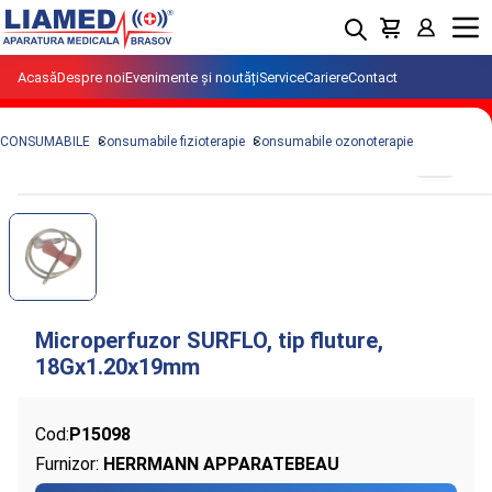
Menu
Acasă
Despre noi
Evenimente și noutăți
Service
Cariere
Contact
CONSUMABILE
Consumabile fizioterapie
Consumabile ozonoterapie
Cod:
P15098
Furnizor:
HERRMANN APPARATEBEAU