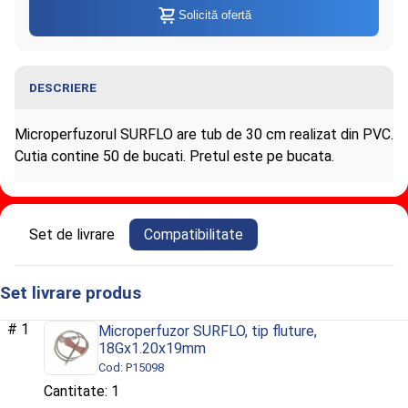
Solicită ofertă
DESCRIERE
Microperfuzorul SURFLO are tub de 30 cm realizat din PVC.
Cutia contine 50 de bucati. Pretul este pe bucata.
Informaţii despre Microperfuzor
Set de livrare
Compatibilitate
SURFLO, tip fluture, 18Gx1.20x19mm
Set livrare produs
1
Microperfuzor SURFLO, tip fluture,
18Gx1.20x19mm
Cod: P15098
1