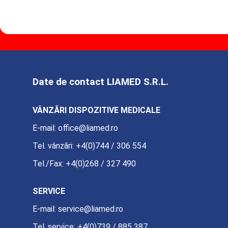
Date de contact LIAMED S.R.L.
VÂNZĂRI DISPOZITIVE MEDICALE
E-mail:
office@liamed.ro
Tel. vânzări:
+4(0)744 / 306 554
Tel./Fax:
+4(0)268 / 327 490
SERVICE
E-mail:
service@liamed.ro
Tel. service:
+4(0)739 / 885 387