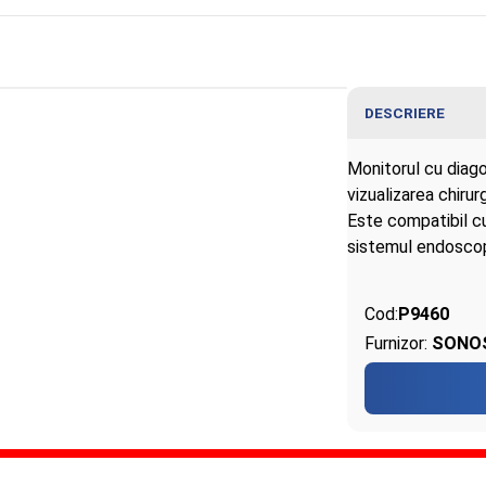
DESCRIERE
Monitorul cu diagon
vizualizarea chirur
Este compatibil c
sistemul endoscop
Cod:
P9460
Furnizor:
SONOS