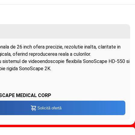
ala de 26 inch ofera precizie, rezolutie inalta, claritate in
gicala, oferind reproducerea reala a culorilor.
u sistemul de videoendoscopie flexibila SonoScape HD-550 si
ie rigida SonoScape 2K.
CAPE MEDICAL CORP
Solicită ofertă