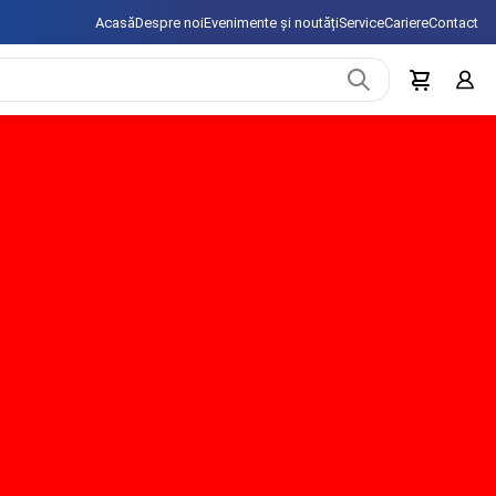
Acasă
Despre noi
Evenimente și noutăți
Service
Cariere
Contact