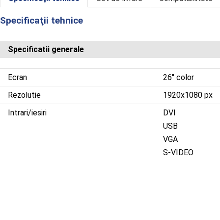
Informaţii despre Monitor color, 26 inch
Specificaţii tehnice
Specificatii generale
Ecran
26" color
Rezolutie
1920x1080 px
Intrari/iesiri
DVI
USB
VGA
S-VIDEO