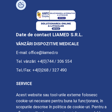
Date de contact LIAMED S.R.L.
VÂNZĂRI DISPOZITIVE MEDICALE
E-mail:
office@liamed.ro
Tel. vânzări:
+4(0)744 / 306 554
Tel./Fax:
+4(0)268 / 327 490
SERVICE
E-mail:
service@liamed.ro
Acest website sau tool-urile externe folosesc
cookie-uri necesare pentru buna lui funcționare, în
Tel. service:
+4(0)739 / 885 387
scopurile descrise în politica de cookie-uri. Pentru a