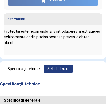
Solicită ofertă
DESCRIERE
Protectia este recomandata la introducerea si extragerea
echipamentelor din piscina pentru a preveni ciobirea
placilor.
Informaţii despre Protectie margine
Specificaţii tehnice
Set de livrare
piscina
Specificaţii tehnice
Specificatii generale