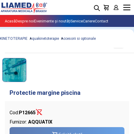
Menu
Acasă
Despre noi
Evenimente și noutăți
Service
Cariere
Contact
KINETOTERAPIE
Aquakinetoterapie
Accesorii si optionale
Cod:
P12665
Furnizor:
AQQUATIX