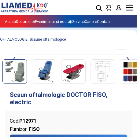
Menu
Acasă
Despre noi
Evenimente și noutăți
Service
Cariere
Contact
OFTALMOLOGIE
Scaune oftalmologice
Cod:
P12971
Furnizor:
FISO