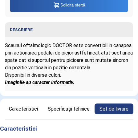
Solicită ofertă
DESCRIERE
Scaunul oftalmologic DOCTOR este convertibil in canapea
prin actionarea pedalei de picior astfel incat atat sectiunea
spate cat si suportul pentru picioare sunt mutate sincron
din pozitie verticala in pozitie orizontala.
Disponibil in diverse culori.
Imaginile au caracter informativ.
Informaţii despre Scaun oftalmologic
Caracteristici
Specificaţii tehnice
Set de livrare
DOCTOR FISO, electric
Caracteristici